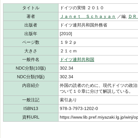
タイトル
ドイツの実情 ２０１０
著者
Ｊａｎｅｔ Ｓｃｈａｙａｎ
／編,
ＤＲ
出版者
ドイツ連邦共和国外務省
出版年
[2010]
ページ数
１９２ｐ
大きさ
２１ｃｍ
一般件名
ドイツ連邦共和国
NDC分類(10版)
302.34
NDC分類(9版)
302.34
内容紹介
外国の読者のために、現代ドイツの政治
ついて１０章に分けて解説している。
一般注記
索引あり
ISBN13
978-3-7973-1202-0
資料URL
https://www.lib.pref.miyazaki.lg.jp/winj