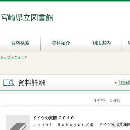
宮崎県立図書館
資料検索
資料紹介
利用案内
トップメニュー
>
資料詳細
詳細
1 件中、 1 件目
ドイツの実情 ２０１０
Ｊａｎｅｔ Ｓｃｈａｙａｎ／編 -- ドイツ連邦共和国外務省 --