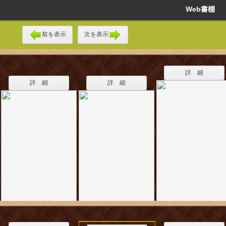
Web書棚
前を表示
次を表示
詳 細
詳 細
詳 細