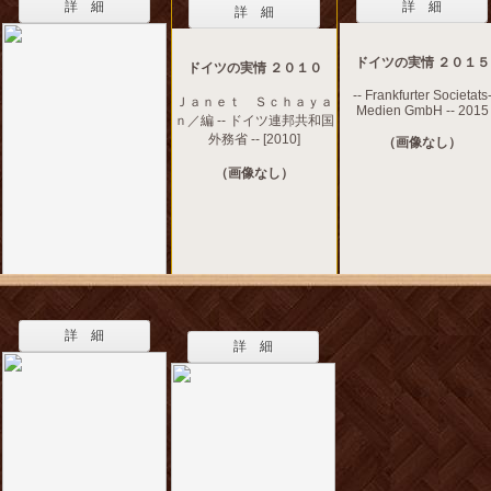
詳 細
詳 細
詳 細
ドイツの実情 ２０１５
ドイツの実情 ２０１０
-- Frankfurter Societats
Ｊａｎｅｔ Ｓｃｈａｙａ
Medien GmbH -- 2015
ｎ／編 -- ドイツ連邦共和国
外務省 -- [2010]
（画像なし）
（画像なし）
詳 細
詳 細