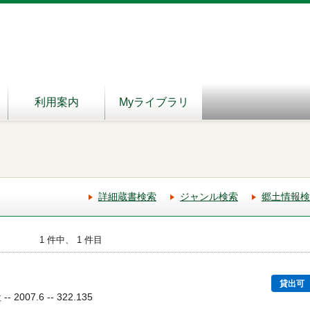
利用案内
Myライブラリ
詳細蔵書検索
ジャンル検索
郷土情報検
1 件中、 1 件目
貸出可
2007.6 -- 322.135