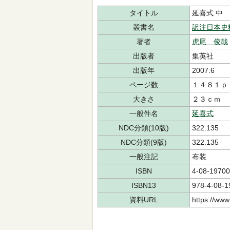
タイトル
延喜式 中
叢書名
訳注日本史
著者
虎尾 俊哉
出版者
集英社
出版年
2007.6
ページ数
１４８１ｐ
大きさ
２３ｃｍ
一般件名
延喜式
NDC分類(10版)
322.135
NDC分類(9版)
322.135
一般注記
布装
ISBN
4-08-19700
ISBN13
978-4-08-1
資料URL
https://www