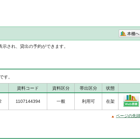
本棚へ
表示され、貸出の予約ができます。
です。
資料コード
資料区分
帯出区分
状態
2
1107144394
一般
利用可
在架
ページの先