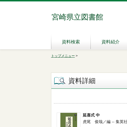
宮崎県立図書館
資料検索
資料紹介
トップメニュー
>
資料詳細
延喜式 中
虎尾 俊哉／編 -- 集英社 -- 