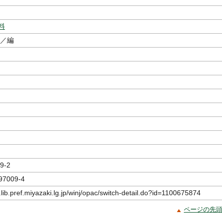
料
／編
9-2
97009-4
.lib.pref.miyazaki.lg.jp/winj/opac/switch-detail.do?id=1100675874
ページの先