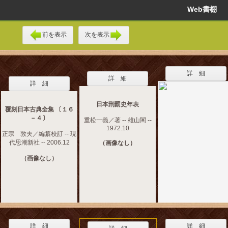
Web書棚
前を表示
次を表示
詳 細
詳 細
詳 細
日本刑罰史年表
覆刻日本古典全集 〔１６
－４〕
重松一義／著 -- 雄山閣 --
1972.10
正宗 敦夫／編纂校訂 -- 現
代思潮新社 -- 2006.12
（画像なし）
（画像なし）
詳 細
詳 細