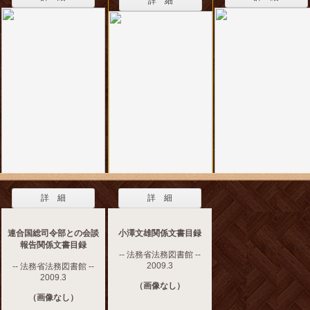
詳 細
詳 細
詳 細
連合国総司令部との会談
小澤文雄関係文書目録
報告関係文書目録
-- 法務省法務図書館 --
2009.3
-- 法務省法務図書館 --
2009.3
（画像なし）
（画像なし）