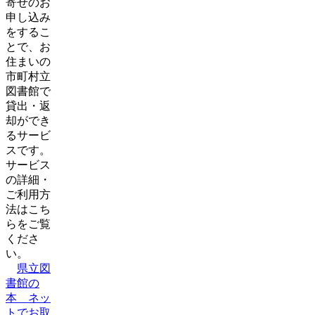
寄せのお
申し込み
をするこ
とで、お
住まいの
市町村立
図書館で
貸出・返
却ができ
るサービ
スです。
サービス
の詳細・
ご利用方
法はこち
らをご覧
くださ
い。
県立図
書館の
本 ネッ
トでお取