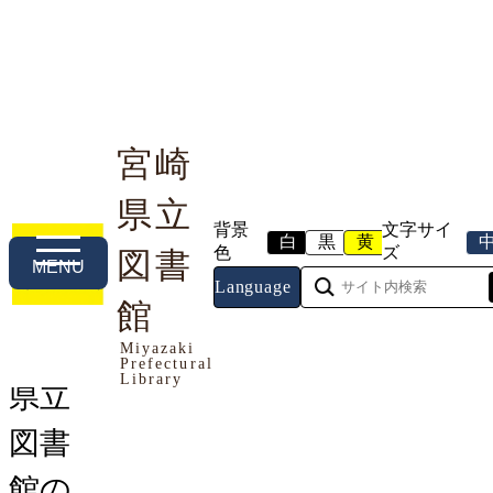
宮崎
県立
利用案内
本や資料を探す
調べる・相談する
背景
文字サイ
白
黒
黄
色
ズ
図書
MENU
Language
トップページ
館
>
お知らせ
> 県立図書館の本 ネッ
トでお取り寄せサービスについて
Miyazaki
Prefectural
Library
県立
図書
館の