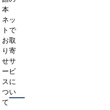
本
ネッ
トで
お取
り寄
せサ
ービ
スに
つい
て