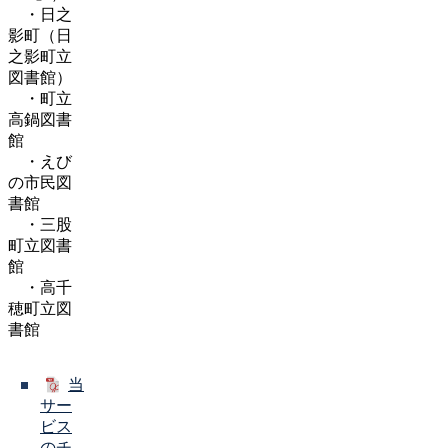
・日之
影町（日
之影町立
図書館）
・町立
高鍋図書
館
・えび
の市民図
書館
・三股
町立図書
館
・高千
穂町立図
書館
当
サー
ビス
のチ