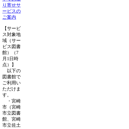
り寄せサ
ービスの
ご案内
【サービ
ス対象地
域（サー
ビス図書
館）（7
月1日時
点）】
以下の
図書館で
ご利用い
ただけま
す。
・宮崎
市（宮崎
市立図書
館、宮崎
市立佐土