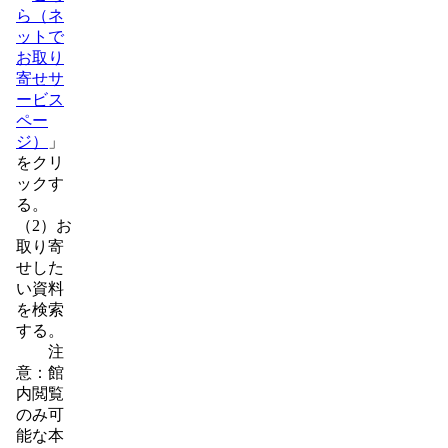
ら（ネ
ットで
お取り
寄せサ
ービス
ペー
ジ）
」
をクリ
ックす
る。
（2）お
取り寄
せした
い資料
を検索
する。
注
意：館
内閲覧
のみ可
能な本