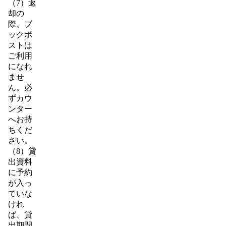
（7）返
却の
際、ブ
ックポ
ストは
ご利用
になれ
ませ
ん。必
ずカウ
ンター
へお持
ちくだ
さい。
（8）貸
出資料
に予約
が入っ
ていな
けれ
ば、貸
出期間