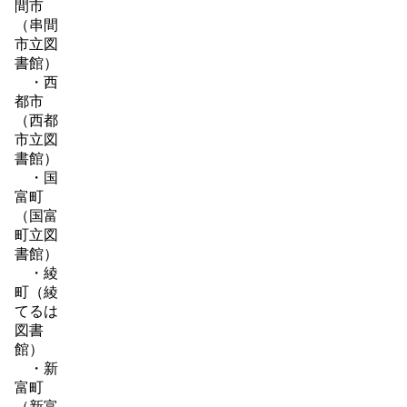
間市
（串間
市立図
書館）
・西
都市
（西都
市立図
書館）
・国
富町
（国富
町立図
書館）
・綾
町（綾
てるは
図書
館）
・新
富町
（新富