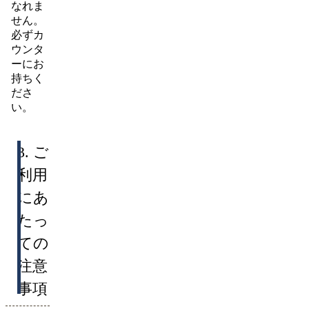
なれま
せん。
必ずカ
ウンタ
ーにお
持ちく
ださ
い。
3. ご
利用
にあ
たっ
ての
注意
事項