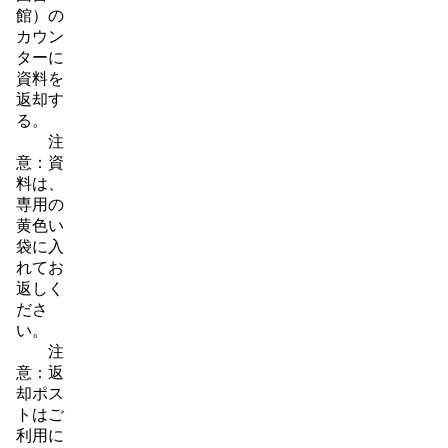
館）の
カウン
ターに
資料を
返却す
る。
注
意：資
料は、
専用の
黄色い
袋に入
れてお
返しく
ださ
い。
注
意：返
却ポス
トはご
利用に