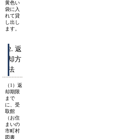
黄色い
袋に入
れて貸
し出し
ます。
2. 返
却方
法
（1）返
却期限
まで
に、受
取館
（お住
まいの
市町村
図書