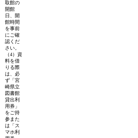
取館の
開館
日、開
館時間
を事前
にご確
認くだ
さい。
（4）資
料を借
りる際
は、必
ず「宮
崎県立
図書館
貸出利
用券」
をご持
参また
は「ス
マホ利