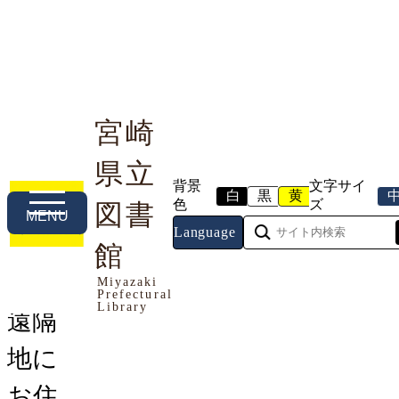
宮崎
県立
利用案内
本や資料を探す
調べる・相談する
背景
文字サイ
白
黒
黄
色
ズ
図書
MENU
Language
トップページ
館
>
利用する
>
利用案内
> 遠隔地にお
住まいの方へ
Miyazaki
Prefectural
Library
遠隔
地に
お住