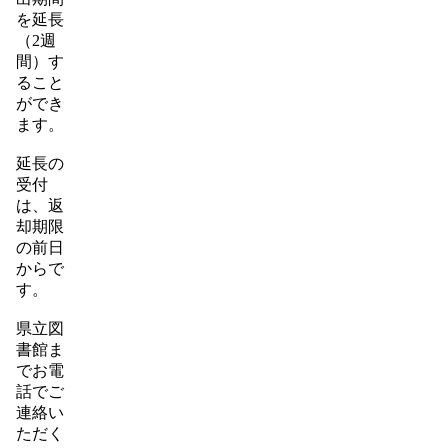
を延長
（2週
間）す
ること
ができ
ます。
延長の
受付
は、返
却期限
の前日
からで
す。
県立図
書館ま
でお電
話でご
連絡い
ただく