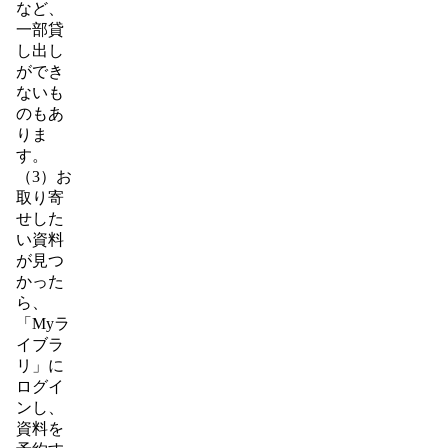
など、
一部貸
し出し
ができ
ないも
のもあ
りま
す。
（3）お
取り寄
せした
い資料
が見つ
かった
ら、
「Myラ
イブラ
リ」に
ログイ
ンし、
資料を