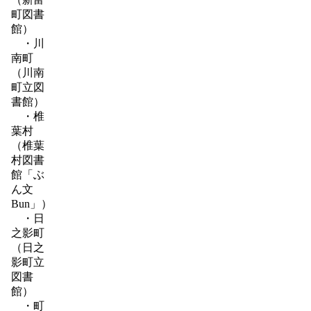
町図書
館）
・川
南町
（川南
町立図
書館）
・椎
葉村
（椎葉
村図書
館「ぶ
ん文
Bun」）
・日
之影町
（日之
影町立
図書
館）
・町