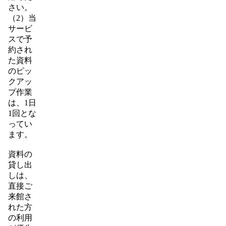
さい。
（2）当
サービ
スで予
約され
た資料
のピッ
クアッ
プ作業
は、1日
1回とな
ってい
ます。
資料の
貸し出
しは、
直接ご
来館さ
れた方
の利用