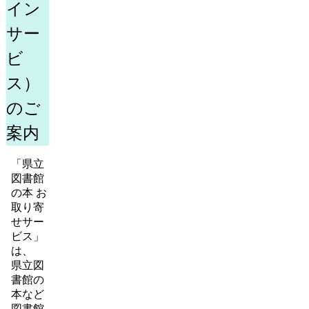
イン
サー
ビ
ス）
のご
案内
「県立
図書館
の本 お
取り寄
せサー
ビス」
は、
県立図
書館の
本など
図書館