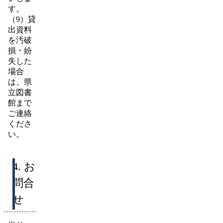
す。
（9）貸
出資料
を汚破
損・紛
失した
場合
は、県
立図書
館まで
ご連絡
くださ
い。
4. お
問合
せ