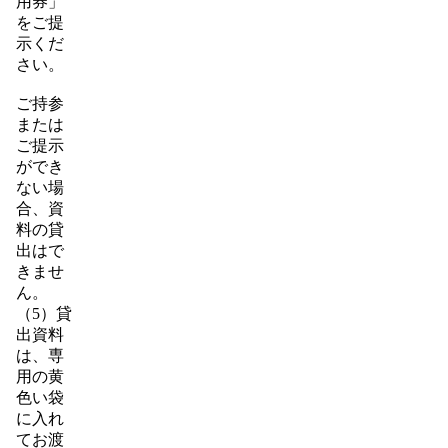
用券」
をご提
示くだ
さい。
ご持参
または
ご提示
ができ
ない場
合、資
料の貸
出はで
きませ
ん。
（5）貸
出資料
は、専
用の黄
色い袋
に入れ
てお渡