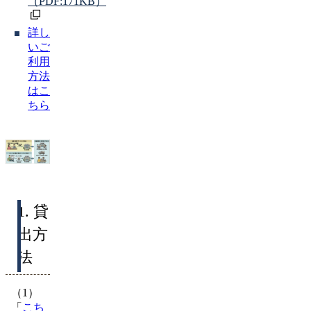
（PDF:171KB）
詳し
いご
利用
方法
はこ
ちら
1. 貸
出方
法
（1）
「
こち