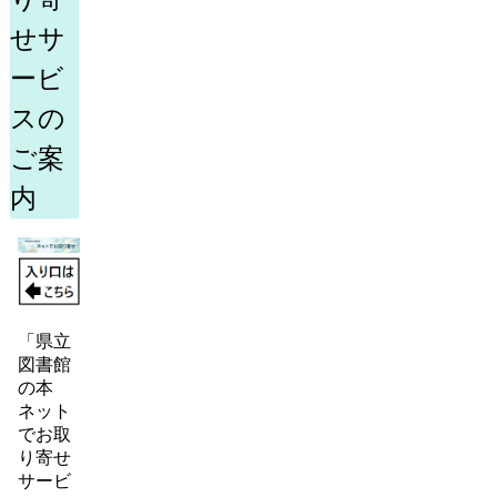
せサ
ービ
スの
ご案
内
「県立
図書館
の本
ネット
でお取
り寄せ
サービ