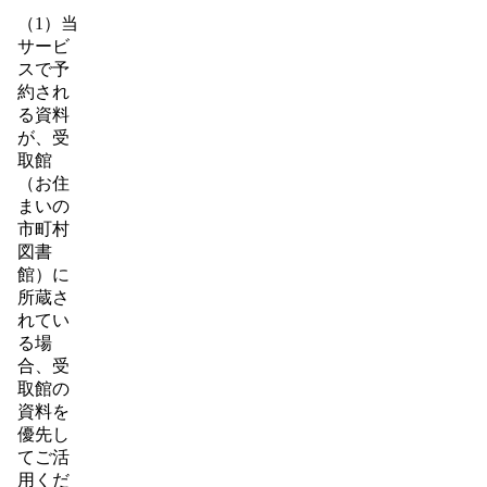
（1）当
サービ
スで予
約され
る資料
が、受
取館
（お住
まいの
市町村
図書
館）に
所蔵さ
れてい
る場
合、受
取館の
資料を
優先し
てご活
用くだ