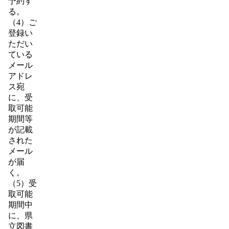
予約す
る。
（4）ご
登録い
ただい
ている
メール
アドレ
ス宛
に、受
取可能
期間等
が記載
された
メール
が届
く。
（5）受
取可能
期間中
に、県
立図書