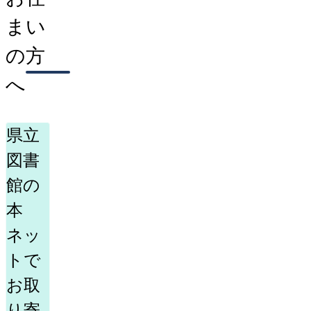
まい
の方
へ
県立
図書
館の
本
ネッ
トで
お取
り寄