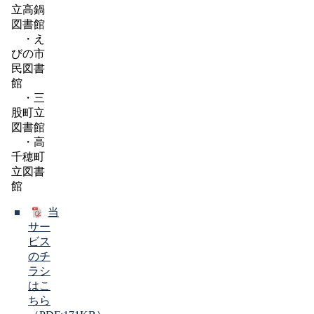
立高鍋
図書館
・え
びの市
民図書
館
・三
股町立
図書館
・高
千穂町
立図書
館
当
サー
ビス
のチ
ラシ
はこ
ちら