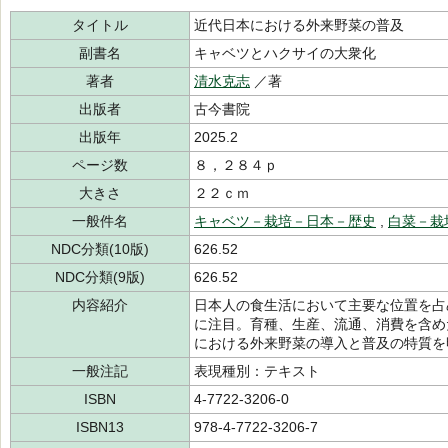
タイトル
近代日本における外来野菜の普及
副書名
キャベツとハクサイの大衆化
著者
清水克志
／著
出版者
古今書院
出版年
2025.2
ページ数
８，２８４ｐ
大きさ
２２ｃｍ
一般件名
キャベツ－栽培－日本－歴史
,
白菜－栽
NDC分類(10版)
626.52
NDC分類(9版)
626.52
内容紹介
日本人の食生活において主要な位置を占
に注目。育種、生産、流通、消費を含め
における外来野菜の導入と普及の特質を
一般注記
表現種別：テキスト
ISBN
4-7722-3206-0
ISBN13
978-4-7722-3206-7