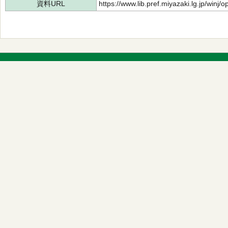
資料URL
https://www.lib.pref.miyazaki.lg.jp/winj