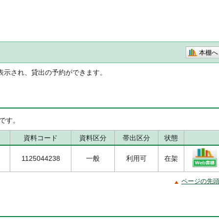
本棚へ
表示され、貸出の予約ができます。
です。
資料コード
資料区分
帯出区分
状態
1125044238
一般
利用可
在架
ページの先