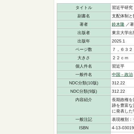
タイトル
習近平研究
副書名
支配体制と
著者
鈴木隆
／
出版者
東京大学出
出版年
2025.1
ページ数
７，６３２
大きさ
２２ｃｍ
個人件名
習近平
一般件名
中国－政治
NDC分類(10版)
312.22
NDC分類(9版)
312.22
内容紹介
長期政権を
跡を豊富な
に発表した
一般注記
表現種別：
ISBN
4-13-03019