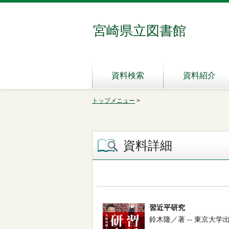
宮崎県立図書館
資料検索
資料紹介
トップメニュー
>
資料詳細
習近平研究
鈴木隆／著 -- 東京大学出版会 -