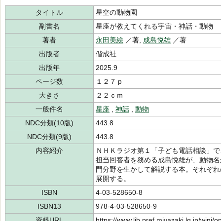
タイトル
星空の動物園
副書名
星座が教えてくれる宇宙・神話・動物
著者
永田美絵
／著,
成島悦雄
／著
出版者
偕成社
出版年
2025.9
ページ数
１２７ｐ
大きさ
２２ｃｍ
一般件名
星座
,
神話
,
動物
NDC分類(10版)
443.8
NDC分類(9版)
443.8
内容紹介
ＮＨＫラジオ第１「子ども電話相談」で
担当回答者を務める成島悦雄が、動物名
門分野を生かして解説する本。それぞれ
展開する。
ISBN
4-03-528650-8
ISBN13
978-4-03-528650-9
資料URL
https://www.lib.pref.miyazaki.lg.jp/winj