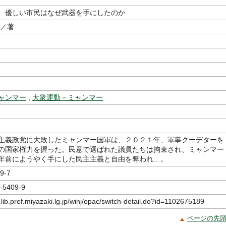
、優しい市民はなぜ武器を手にしたのか
／著
ャンマー
,
大衆運動－ミャンマー
主義政党に大敗したミャンマー国軍は、２０２１年、軍事クーデターを
の国家権力を握った。民意で選ばれた議員たちは拘束され、ミャンマー
年前にようやく手にした民主主義と自由を奪われ…。
9-7
-5409-9
.lib.pref.miyazaki.lg.jp/winj/opac/switch-detail.do?id=1102675189
ページの先