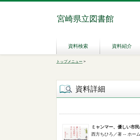
宮崎県立図書館
資料検索
資料紹介
トップメニュー
>
資料詳細
ミャンマー、優しい市民
西方ちひろ／著 -- ホーム社 --