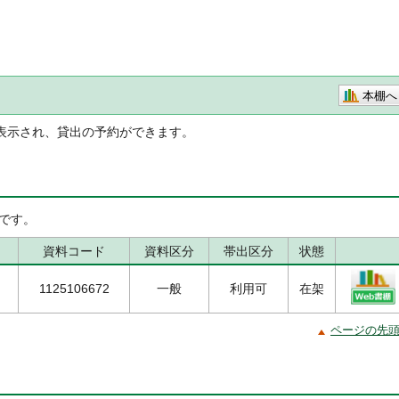
本棚へ
表示され、貸出の予約ができます。
です。
資料コード
資料区分
帯出区分
状態
1125106672
一般
利用可
在架
ページの先