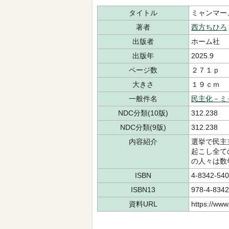
タイトル
ミャンマー
著者
西方ちひろ
出版者
ホーム社
出版年
2025.9
ページ数
２７１ｐ
大きさ
１９ｃｍ
一般件名
民主化－ミ
NDC分類(10版)
312.238
NDC分類(9版)
312.238
内容紹介
選挙で民主
起こし全て
の人々は数
ISBN
4-8342-540
ISBN13
978-4-8342
資料URL
https://www