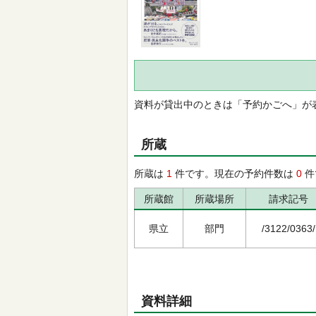
資料が貸出中のときは「予約かごへ」が
所蔵
所蔵は
1
件です。現在の予約件数は
0
件
所蔵館
所蔵場所
請求記号
県立
部門
/3122/0363/
資料詳細