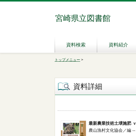
宮崎県立図書館
資料検索
資料紹介
トップメニュー
>
資料詳細
最新農業技術土壌施肥 
農山漁村文化協会／編 -- 農山