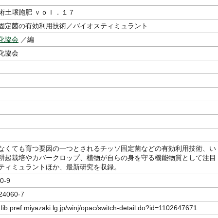
術土壌施肥 ｖｏｌ．１７
固定菌の有効利用技術／バイオスティミュラント
化協会
／編
化協会
なくても育つ要因の一つとされるチッソ固定菌などの有効利用技術、い
耕起栽培やカバークロップ、植物が自らの身を守る機能物質として注目
ティミュラントほか、最新研究を収録。
0-9
24060-7
.lib.pref.miyazaki.lg.jp/winj/opac/switch-detail.do?id=1102647671