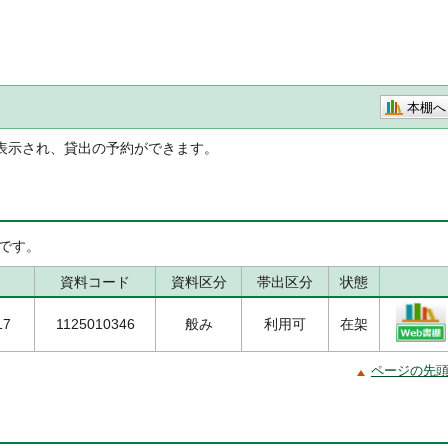
本棚へ
表示され、貸出の予約ができます。
です。
資料コード
資料区分
帯出区分
状態
17
1125010346
般み
利用可
在架
ページの先