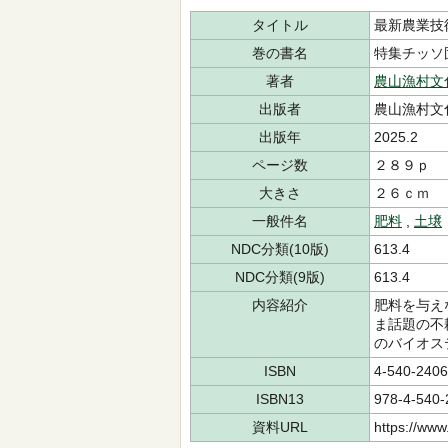
タイトル
最新農業技
巻の書名
特集チッソ
著者
農山漁村文
出版者
農山漁村文
出版年
2025.2
ページ数
２８９ｐ
大きさ
２６ｃｍ
一般件名
肥料
,
土壌
NDC分類(10版)
613.4
NDC分類(9版)
613.4
内容紹介
肥料を与え
ま話題の不
のバイオス
ISBN
4-540-2406
ISBN13
978-4-540-
資料URL
https://www