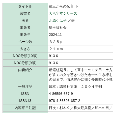
タイトル
歳三からの伝言 下
叢書名
大活字本シリーズ
著者
北原亞以子
／著
出版者
埼玉福祉会
出版年
2024.11
ページ数
３２５ｐ
大きさ
２１ｃｍ
NDC分類(10版)
913.6
NDC分類(9版)
913.6
内容紹介
新選組副長にして幕末一のモテ男・土方
が多くの女を惹きつけた志士の生き様を
の日まで、情感豊かに描く長編時代小説
一般注記
底本：講談社文庫 ２００４年刊
ISBN
4-86596-657-9
ISBN13
978-4-86596-657-2
内容細目注記
目次：杉木立／樵夫勘兵衛／船出の日／