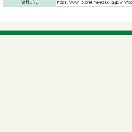
資料URL
https://www.lib.pref.miyazaki.lg.jp/winj