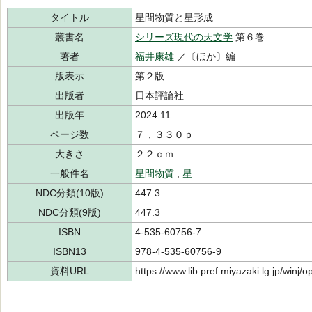
タイトル
星間物質と星形成
叢書名
シリーズ現代の天文学
第６巻
著者
福井康雄
／〔ほか〕編
版表示
第２版
出版者
日本評論社
出版年
2024.11
ページ数
７，３３０ｐ
大きさ
２２ｃｍ
一般件名
星間物質
,
星
NDC分類(10版)
447.3
NDC分類(9版)
447.3
ISBN
4-535-60756-7
ISBN13
978-4-535-60756-9
資料URL
https://www.lib.pref.miyazaki.lg.jp/winj