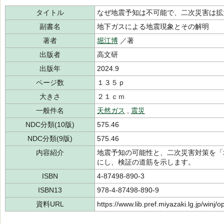
タイトル
なぜ地震予知は不可能で、二次災害は拡
副書名
地下ガスによる地震現象とその解明
著者
堀江博
／著
出版者
高文研
出版年
2024.9
ページ数
１３５ｐ
大きさ
２１ｃｍ
一般件名
天然ガス
,
震災
NDC分類(10版)
575.46
NDC分類(9版)
575.46
内容紹介
地震予知の可能性と、二次災害対策を「
にし、検証の道筋を示します。
ISBN
4-87498-890-3
ISBN13
978-4-87498-890-9
資料URL
https://www.lib.pref.miyazaki.lg.jp/winj