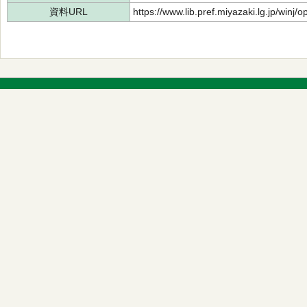
資料URL
https://www.lib.pref.miyazaki.lg.jp/winj