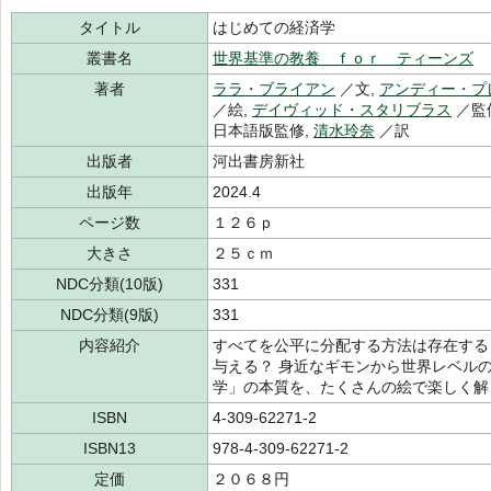
タイトル
はじめての経済学
叢書名
世界基準の教養 ｆｏｒ ティーンズ
著者
ララ・ブライアン
／文,
アンディー・プ
／絵,
デイヴィッド・スタリブラス
／監
日本語版監修,
清水玲奈
／訳
出版者
河出書房新社
出版年
2024.4
ページ数
１２６ｐ
大きさ
２５ｃｍ
NDC分類(10版)
331
NDC分類(9版)
331
内容紹介
すべてを公平に分配する方法は存在する
与える？ 身近なギモンから世界レベル
学」の本質を、たくさんの絵で楽しく解
ISBN
4-309-62271-2
ISBN13
978-4-309-62271-2
定価
２０６８円