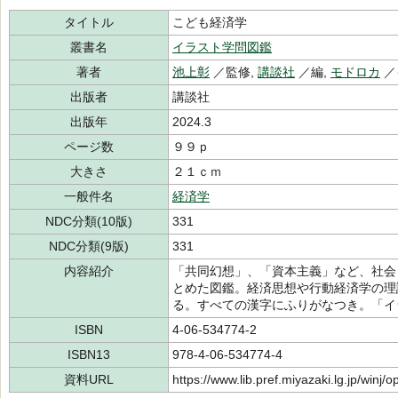
タイトル
こども経済学
叢書名
イラスト学問図鑑
著者
池上彰
／監修,
講談社
／編,
モドロカ
／
出版者
講談社
出版年
2024.3
ページ数
９９ｐ
大きさ
２１ｃｍ
一般件名
経済学
NDC分類(10版)
331
NDC分類(9版)
331
内容紹介
「共同幻想」、「資本主義」など、社会
とめた図鑑。経済思想や行動経済学の理
る。すべての漢字にふりがなつき。「イ
ISBN
4-06-534774-2
ISBN13
978-4-06-534774-4
資料URL
https://www.lib.pref.miyazaki.lg.jp/winj