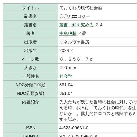
タイトル
ておくれの現代社会論
副書名
〇〇と□□ロジー
叢書名
叢書・知を究める
２４
著者
中島啓勝
／著
出版者
ミネルヴァ書房
出版年
2024.2
ページ数
８，２５６，７ｐ
大きさ
２０ｃｍ
一般件名
社会学
NDC分類(10版)
361.04
NDC分類(9版)
361.04
内容紹介
先人たちが残した当時の社会に対しての
える時、我々は「ておくれの時代」を生
ないか…。批判的にロゴスと格闘するミ
する試み。
ISBN
4-623-09661-0
ISBN13
978-4-623-09661-9