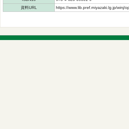
資料URL
https://www.lib.pref.miyazaki.lg.jp/winj