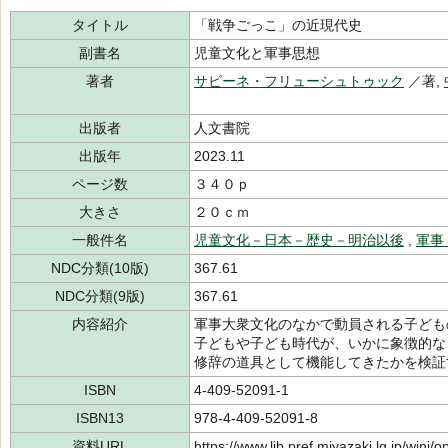
タイトル
「戦争ごっこ」の近現代史
副書名
児童文化と軍事思想
著者
サビーネ・フリューシュトゥック
／著,
出版者
人文書院
出版年
2023.11
ページ数
３４０ｐ
大きさ
２０ｃｍ
一般件名
児童文化－日本－歴史－明治以後
,
軍事
NDC分類(10版)
367.61
NDC分類(9版)
367.61
内容紹介
軍事大衆文化のなかで動員される子ども
子どもや子ども時代が、いかに象徴的な
修辞の道具として機能してきたかを検証
ISBN
4-409-52091-1
ISBN13
978-4-409-52091-8
資料URL
https://www.lib.pref.miyazaki.lg.jp/winj