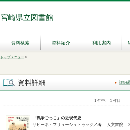
宮崎県立図書館
資料検索
資料紹介
利用案内
トップメニュー
>
資料詳細
詳細
1 件中、 1 件目
「戦争ごっこ」の近現代史
サビーネ・フリューシュトゥック／著 -- 人文書院 -- 2023.