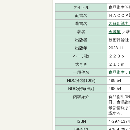
タイトル
食品衛生管
副書名
ＨＡＣＣＰ
叢書名
図解即戦力
著者
今城敏
／
出版者
技術評論社
出版年
2023.11
ページ数
２２３ｐ
大きさ
２１ｃｍ
一般件名
食品衛生
,
NDC分類(10版)
498.54
NDC分類(9版)
498.54
内容紹介
食品衛生管
冊。食品衛
最新情報ま
説する。
ISBN
4-297-1374
ISBN13
978-4-297-