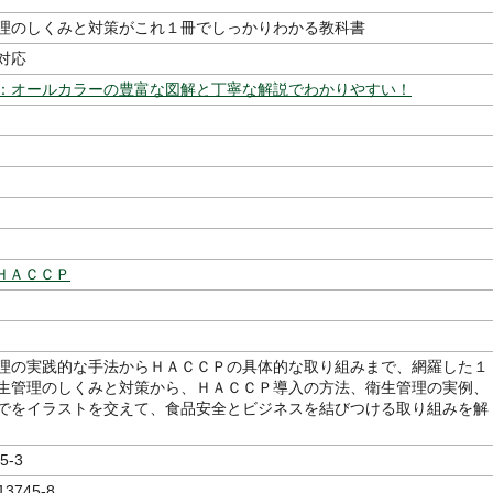
理のしくみと対策がこれ１冊でしっかりわかる教科書
対応
：オールカラーの豊富な図解と丁寧な解説でわかりやすい！
著
ＨＡＣＣＰ
理の実践的な手法からＨＡＣＣＰの具体的な取り組みまで、網羅した１
生管理のしくみと対策から、ＨＡＣＣＰ導入の方法、衛生管理の実例、
でをイラストを交えて、食品安全とビジネスを結びつける取り組みを解
5-3
13745-8