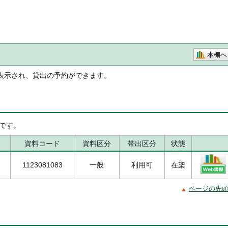
本棚へ
表示され、貸出の予約ができます。
です。
資料コード
資料区分
帯出区分
状態
1123081083
一般
利用可
在架
ページの先