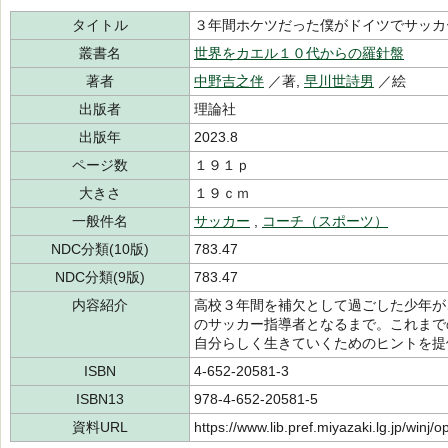
タイトル
３年間ホケツだった僕がドイツでサッカ
叢書名
世界をカエル１０代からの羅針盤
著者
中野吉之伴
／著,
早川世詩男
／絵
出版者
理論社
出版年
2023.8
ページ数
１９１ｐ
大きさ
１９ｃｍ
一般件名
サッカー
,
コーチ（スポーツ）
NDC分類(10版)
783.47
NDC分類(9版)
783.47
内容紹介
高校３年間を補欠として過ごした少年が
のサッカー指導者となるまで。これまで
自分らしく生きていくためのヒントを提
ISBN
4-652-20581-3
ISBN13
978-4-652-20581-5
資料URL
https://www.lib.pref.miyazaki.lg.jp/winj