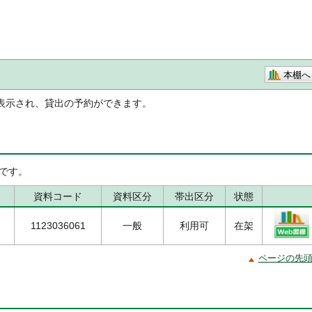
本棚へ
表示され、貸出の予約ができます。
です。
資料コード
資料区分
帯出区分
状態
1123036061
一般
利用可
在架
ページの先