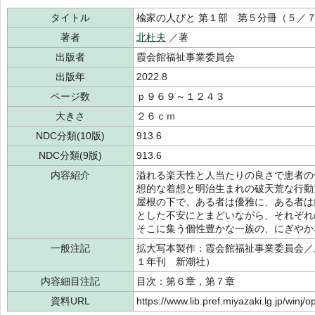
タイトル
楡家の人びと 第１部 第５分冊（５／
著者
北杜夫
／著
出版者
霞会館福祉事業委員会
出版年
2022.8
ページ数
ｐ９６９～１２４３
大きさ
２６ｃｍ
NDC分類(10版)
913.6
NDC分類(9版)
913.6
内容紹介
溢れる楽天性と人当たりの良さで患者の
想的な着想と明治生まれの破天荒な行動
屋根の下で、ある者は優雅に、ある者は
とした不安にとまどいながら、それぞれ
そこに集う個性豊かな一族の、にぎやか
一般注記
拡大写本製作：霞会館福祉事業委員会／
１年刊 新潮社）
内容細目注記
目次：第６章，第７章
資料URL
https://www.lib.pref.miyazaki.lg.jp/winj