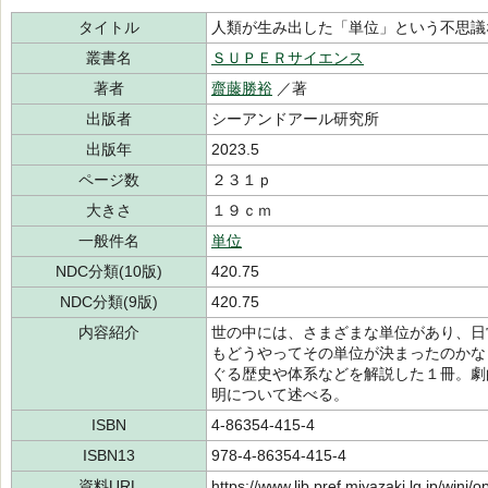
タイトル
人類が生み出した「単位」という不思議
叢書名
ＳＵＰＥＲサイエンス
著者
齋藤勝裕
／著
出版者
シーアンドアール研究所
出版年
2023.5
ページ数
２３１ｐ
大きさ
１９ｃｍ
一般件名
単位
NDC分類(10版)
420.75
NDC分類(9版)
420.75
内容紹介
世の中には、さまざまな単位があり、日
もどうやってその単位が決まったのかな
ぐる歴史や体系などを解説した１冊。劇
明について述べる。
ISBN
4-86354-415-4
ISBN13
978-4-86354-415-4
資料URL
https://www.lib.pref.miyazaki.lg.jp/winj