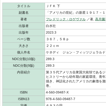
タイトル
ＪＦＫ 下
副書名
「アメリカの世紀」の新星１９１７－１
著者
フレドリック・ロゲヴァル
／著,
高月園
出版者
白水社
出版年
2023.3
ページ数
３６７，５８ｐ
大きさ
２２ｃｍ
個人件名
ケネディ ジョン・フィッツジェラルド
NDC分類(10版)
289.3
NDC分類(9版)
289.3
内容紹介
第３５代アメリカ合衆国大統領であるジ
ヒストリーから幼年期の家庭環境、青年
描き、神話化されたアメリカの象徴を激
巻。
ISBN
4-560-09487-X
ISBN13
978-4-560-09487-7
定価
６９３０円