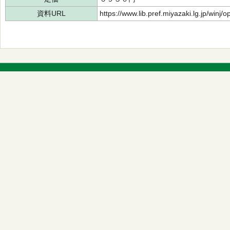
資料URL
https://www.lib.pref.miyazaki.lg.jp/winj