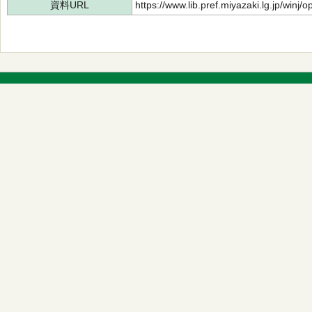
資料URL
https://www.lib.pref.miyazaki.lg.jp/winj