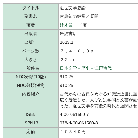
タイトル
近世文学史論
副書名
古典知の継承と展開
著者
鈴木健一
／著
出版者
岩波書店
出版年
2023.2
ページ数
７，４１０，９ｐ
大きさ
２２ｃｍ
一般件名
日本文学－歴史－江戸時代
NDC分類(10版)
910.25
NDC分類(9版)
910.25
内容紹介
古代からの古典をめぐる知識は近世に至
広く浸透した。人びとは学問と文芸が融
った。近世文学を前後の時代と連関させ
ISBN
4-00-061580-7
ISBN13
978-4-00-061580-8
定価
１０３４０円