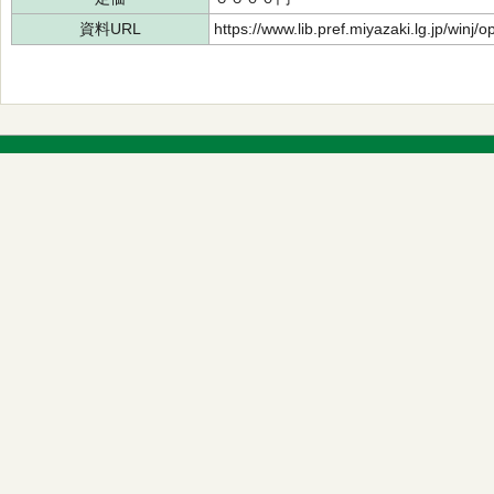
資料URL
https://www.lib.pref.miyazaki.lg.jp/winj