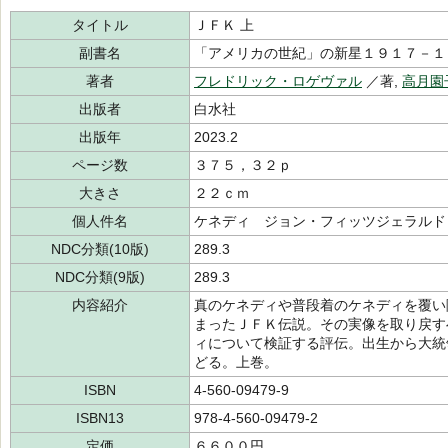
タイトル
ＪＦＫ 上
副書名
「アメリカの世紀」の新星１９１７－１
著者
フレドリック・ロゲヴァル
／著,
高月園
出版者
白水社
出版年
2023.2
ページ数
３７５，３２ｐ
大きさ
２２ｃｍ
個人件名
ケネディ ジョン・フィッツジェラルド
NDC分類(10版)
289.3
NDC分類(9版)
289.3
内容紹介
真のケネディや普段着のケネディを覆い
まったＪＦＫ伝説。その実像を取り戻す
ィについて検証する評伝。出生から大統
どる。上巻。
ISBN
4-560-09479-9
ISBN13
978-4-560-09479-2
定価
６６００円