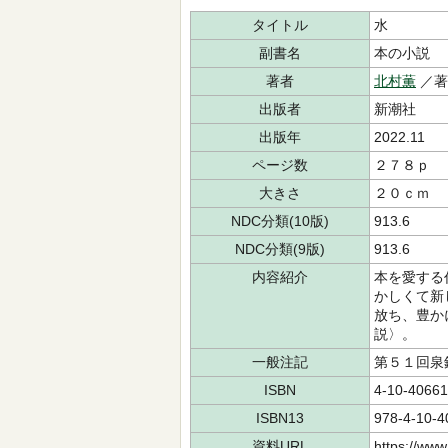
タイトル
水
副書名
本の小説
著者
北村薫
／
出版者
新潮社
出版年
2022.11
ページ数
２７８ｐ
大きさ
２０ｃｍ
NDC分類(10版)
913.6
NDC分類(9版)
913.6
内容紹介
本を愛する
かしくて新
放ち、豊か
説〉。
一般注記
第５１回泉
ISBN
4-10-40661
ISBN13
978-4-10-4
資料URL
https://www