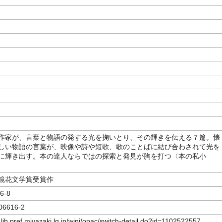
著
作家が、言葉と物語の発する光を掬いとり、その輝きを伝える７篇。懐
しい物語の言葉が、映像や詩や短歌、歌のことばに結び合わされて光を
に輝き出す。本の達人ならではの探索と発見が胸を打つ〈本の私小
鏡花文学賞受賞作
6-8
06616-2
.lib.pref.miyazaki.lg.jp/winj/opac/switch-detail.do?id=1102522557