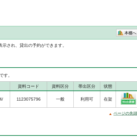
本棚へ
表示され、貸出の予約ができます。
です。
資料コード
資料区分
帯出区分
状態
4/
1123075796
一般
利用可
在架
ページの先