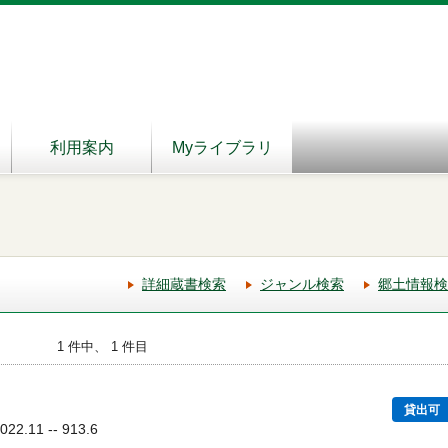
利用案内
Myライブラリ
詳細蔵書検索
ジャンル検索
郷土情報検
1 件中、 1 件目
貸出可
2.11 -- 913.6