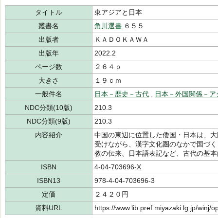
タイトル
東アジアと日本
叢書名
角川選書
６５５
出版者
ＫＡＤＯＫＡＷＡ
出版年
2022.2
ページ数
２６４ｐ
大きさ
１９ｃｍ
一般件名
日本－歴史－古代
,
日本－外国関係－ア
NDC分類(10版)
210.3
NDC分類(9版)
210.3
内容紹介
中国の東辺に位置した倭国・日本は、大
受けながら、漢字文化圏のなかで国づく
教の伝来、日本語表記など、古代の基本
ISBN
4-04-703696-X
ISBN13
978-4-04-703696-3
定価
２４２０円
資料URL
https://www.lib.pref.miyazaki.lg.jp/winj