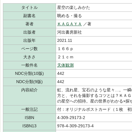
タイトル
星空の楽しみかた
副書名
眺める・撮る
著者
ＫＡＧＡＹＡ
／著
出版者
河出書房新社
出版年
2021.11
ページ数
１６６ｐ
大きさ
２１ｃｍ
一般件名
天体観測
NDC分類(10版)
442
NDC分類(9版)
442
内容紹介
虹、流れ星、宝石のような星々…。一瞬
方と、それを撮影するコツとは？ＫＡＧ
の星空への招待。星の世界がわかる×探
一般注記
付：オリジナルポストカード（１枚 初
ISBN
4-309-29173-2
ISBN13
978-4-309-29173-4