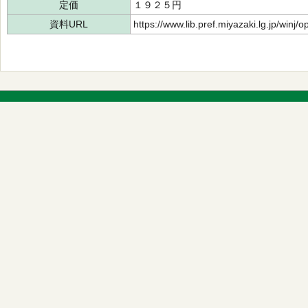
定価
１９２５円
資料URL
https://www.lib.pref.miyazaki.lg.jp/winj