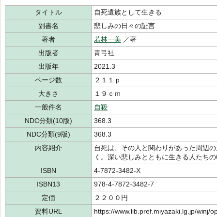
タイトル
自死遺族として生きる
副書名
悲しみの日々の証言
著者
若林一美
／著
出版者
青弓社
出版年
2021.3
ページ数
２１１ｐ
大きさ
１９ｃｍ
一般件名
自殺
NDC分類(10版)
368.3
NDC分類(9版)
368.3
内容紹介
自死は、その人と関わりがあった周辺の
く。深い悲しみとともに生きる人たちの
ISBN
4-7872-3482-X
ISBN13
978-4-7872-3482-7
定価
２２００円
資料URL
https://www.lib.pref.miyazaki.lg.jp/winj