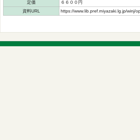
定価
６６００円
資料URL
https://www.lib.pref.miyazaki.lg.jp/winj