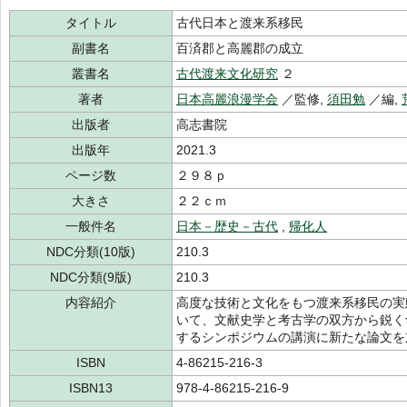
タイトル
古代日本と渡来系移民
副書名
百済郡と高麗郡の成立
叢書名
古代渡来文化研究
２
著者
日本高麗浪漫学会
／監修,
須田勉
／編,
出版者
高志書院
出版年
2021.3
ページ数
２９８ｐ
大きさ
２２ｃｍ
一般件名
日本－歴史－古代
,
帰化人
NDC分類(10版)
210.3
NDC分類(9版)
210.3
内容紹介
高度な技術と文化をもつ渡来系移民の実
いて、文献史学と考古学の双方から鋭く
するシンポジウムの講演に新たな論文を
ISBN
4-86215-216-3
ISBN13
978-4-86215-216-9