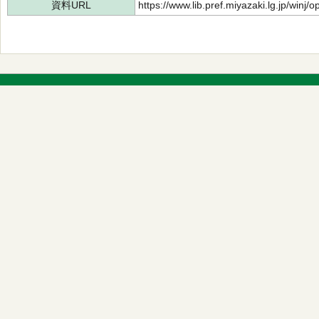
資料URL
https://www.lib.pref.miyazaki.lg.jp/winj