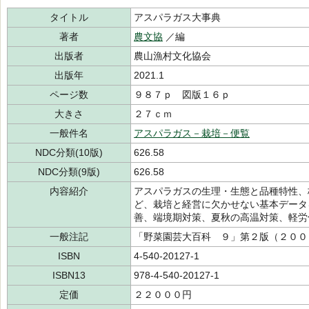
タイトル
アスパラガス大事典
著者
農文協
／編
出版者
農山漁村文化協会
出版年
2021.1
ページ数
９８７ｐ 図版１６ｐ
大きさ
２７ｃｍ
一般件名
アスパラガス－栽培－便覧
NDC分類(10版)
626.58
NDC分類(9版)
626.58
内容紹介
アスパラガスの生理・生態と品種特性、
ど、栽培と経営に欠かせない基本データ
善、端境期対策、夏秋の高温対策、軽労
一般注記
「野菜園芸大百科 ９」第２版（２００
ISBN
4-540-20127-1
ISBN13
978-4-540-20127-1
定価
２２０００円