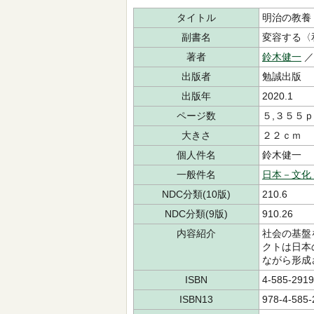
タイトル
明治の教養
副書名
変容する〈
著者
鈴木健一
出版者
勉誠出版
出版年
2020.1
ページ数
５,３５５ｐ
大きさ
２２ｃｍ
個人件名
鈴木健一
一般件名
日本－文化
NDC分類(10版)
210.6
NDC分類(9版)
910.26
内容紹介
社会の基盤
クトは日本
ながら形成
ISBN
4-585-2919
ISBN13
978-4-585-