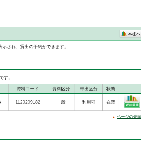
本棚へ
表示され、貸出の予約ができます。
です。
資料コード
資料区分
帯出区分
状態
/
1120209182
一般
利用可
在架
ページの先