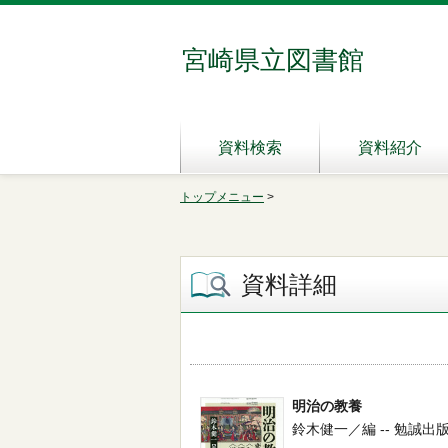
宮崎県立図書館
資料検索
資料紹介
トップメニュー
>
資料詳細
明治の教養
鈴木健一／編 -- 勉誠出版 -- 