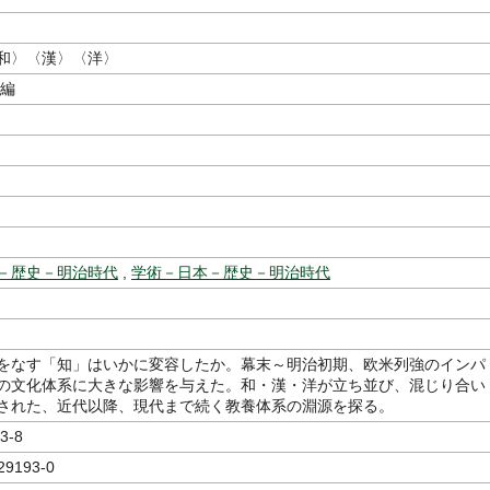
和〉〈漢〉〈洋〉
／編
－歴史－明治時代
,
学術－日本－歴史－明治時代
をなす「知」はいかに変容したか。幕末～明治初期、欧米列強のインパ
の文化体系に大きな影響を与えた。和・漢・洋が立ち並び、混じり合い
された、近代以降、現代まで続く教養体系の淵源を探る。
3-8
29193-0