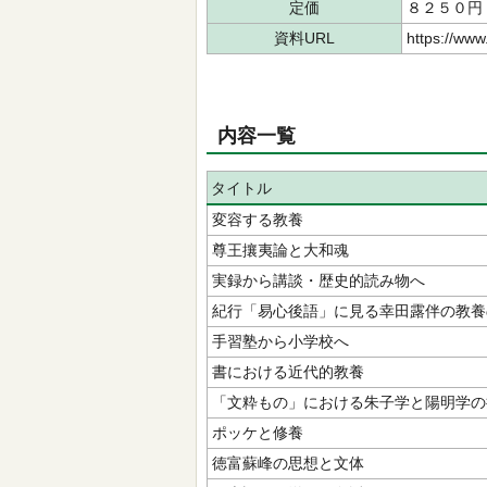
定価
８２５０円
資料URL
https://www
内容一覧
タイトル
変容する教養
尊王攘夷論と大和魂
実録から講談・歴史的読み物へ
紀行「易心後語」に見る幸田露伴の教養
手習塾から小学校へ
書における近代的教養
「文粋もの」における朱子学と陽明学の
ポッケと修養
徳富蘇峰の思想と文体