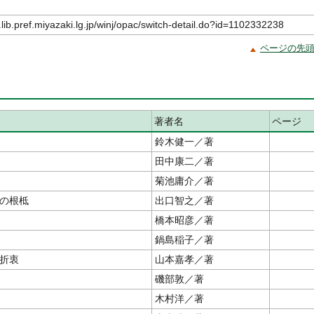
.lib.pref.miyazaki.lg.jp/winj/opac/switch-detail.do?id=1102332238
ページの先
著者名
ページ
鈴木健一／著
田中康二／著
菊池庸介／著
の根柢
出口智之／著
橋本昭彦／著
鍋島稲子／著
折衷
山本嘉孝／著
磯部敦／著
木村洋／著