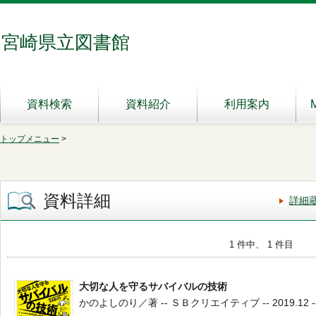
宮崎県立図書館
資料検索
資料紹介
利用案内
トップメニュー
>
資料詳細
詳細
1 件中、 1 件目
大切な人を守るサバイバルの技術
かのよしのり／著 -- ＳＢクリエイティブ -- 2019.12 -- 