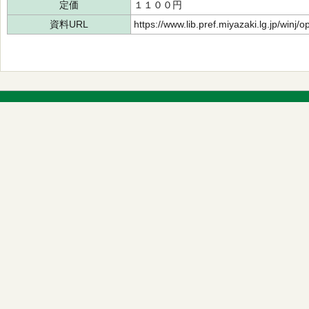
定価
１１００円
資料URL
https://www.lib.pref.miyazaki.lg.jp/winj