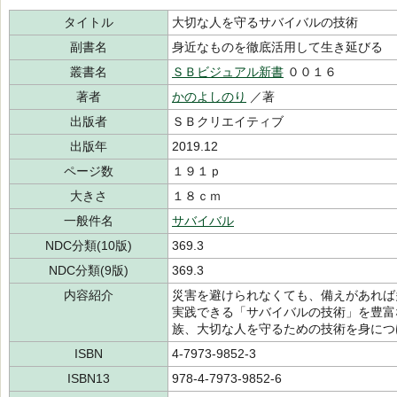
タイトル
大切な人を守るサバイバルの技術
副書名
身近なものを徹底活用して生き延びる
叢書名
ＳＢビジュアル新書
００１６
著者
かのよしのり
／著
出版者
ＳＢクリエイティブ
出版年
2019.12
ページ数
１９１ｐ
大きさ
１８ｃｍ
一般件名
サバイバル
NDC分類(10版)
369.3
NDC分類(9版)
369.3
内容紹介
災害を避けられなくても、備えがあれば
実践できる「サバイバルの技術」を豊富
族、大切な人を守るための技術を身につ
ISBN
4-7973-9852-3
ISBN13
978-4-7973-9852-6