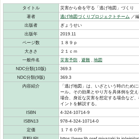
タイトル
災害から命を守る「逃げ地図」づくり
著者
逃げ地図づくりプロジェクトチーム
／
出版者
ぎょうせい
出版年
2019.11
ページ数
１８９ｐ
大きさ
２１ｃｍ
一般件名
災害予防
,
避難
,
地図
NDC分類(10版)
369.3
NDC分類(9版)
369.3
内容紹介
「逃げ地図」は、いざという時のために
ール。その効果とやり方を具体例を交え
場合、身近な災害を想定する場合など、
イントを解説する。
ISBN
4-324-10714-9
ISBN13
978-4-324-10714-0
定価
１７６０円
資料URL
https://www.lib.pref.miyazaki.lg.jp/winj