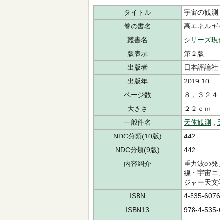
タイトル
宇宙の観測
巻の書名
高エネルギ
叢書名
シリーズ現
版表示
第２版
出版者
日本評論社
出版年
2019.10
ページ数
８，３２４
大きさ
２２ｃｍ
一般件名
天体観測
,
NDC分類(10版)
442
NDC分類(9版)
442
内容紹介
重力波の発
線・宇宙ニ
ジャー天文
ISBN
4-535-6076
ISBN13
978-4-535-