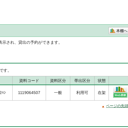
本棚へ
表示され、貸出の予約ができます。
です。
資料コード
資料区分
帯出区分
状態
2ﾊﾝ
1119064507
一般
利用可
在架
ページの先