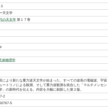
 ３
ー天文学
代の天文学
第１７巻
ｐ
天体物理学
見により新たな重力波天文学が始まった。すべての波長の電磁波、宇宙
ュートリノによる観測、そして重力波観測を統合した「マルチメンセン
学」の新時代を伝える。内容を大幅に刷新した第２版。
7-2
60767-5