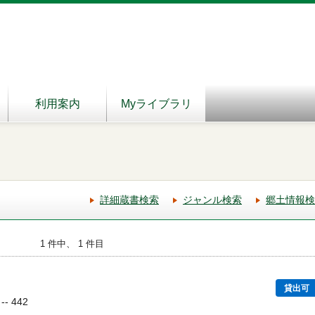
利用案内
Myライブラリ
詳細蔵書検索
ジャンル検索
郷土情報検
1 件中、 1 件目
貸出可
-- 442