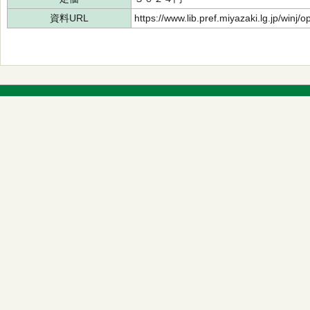
資料URL
https://www.lib.pref.miyazaki.lg.jp/winj