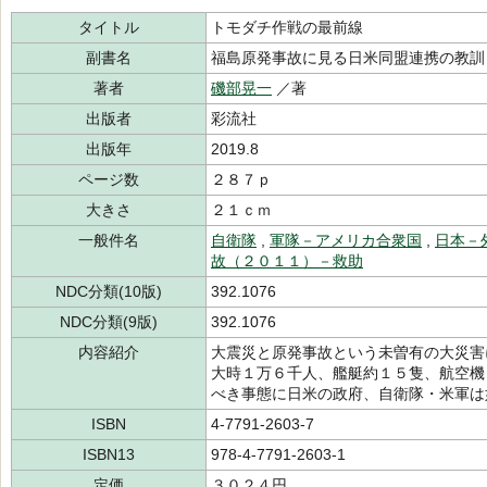
タイトル
トモダチ作戦の最前線
副書名
福島原発事故に見る日米同盟連携の教訓
著者
磯部晃一
／著
出版者
彩流社
出版年
2019.8
ページ数
２８７ｐ
大きさ
２１ｃｍ
一般件名
自衛隊
,
軍隊－アメリカ合衆国
,
日本－
故（２０１１）－救助
NDC分類(10版)
392.1076
NDC分類(9版)
392.1076
内容紹介
大震災と原発事故という未曽有の大災害
大時１万６千人、艦艇約１５隻、航空機
べき事態に日米の政府、自衛隊・米軍は
ISBN
4-7791-2603-7
ISBN13
978-4-7791-2603-1
定価
３０２４円