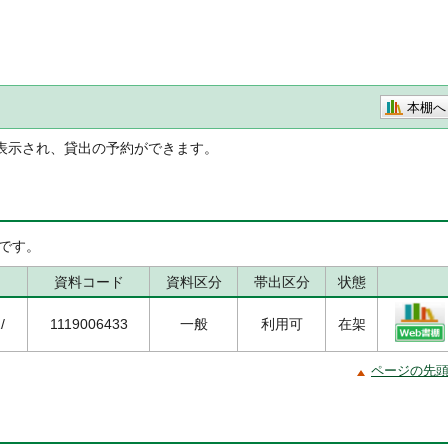
本棚へ
表示され、貸出の予約ができます。
です。
資料コード
資料区分
帯出区分
状態
/
1119006433
一般
利用可
在架
ページの先