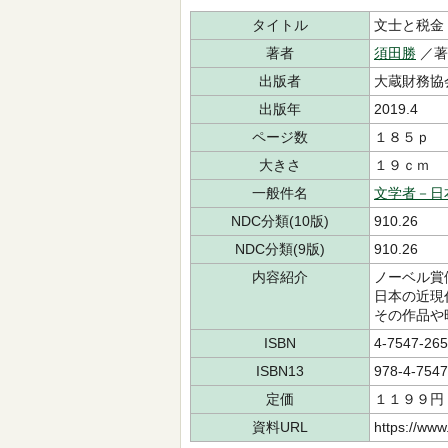
タイトル
文士と税金
著者
須田勝
／
出版者
大蔵財務協
出版年
2019.4
ページ数
１８５ｐ
大きさ
１９ｃｍ
一般件名
文学者－日
NDC分類(10版)
910.26
NDC分類(9版)
910.26
内容紹介
ノーベル賞
日本の近現
その作品や
ISBN
4-7547-265
ISBN13
978-4-7547
定価
１１９９円
資料URL
https://www