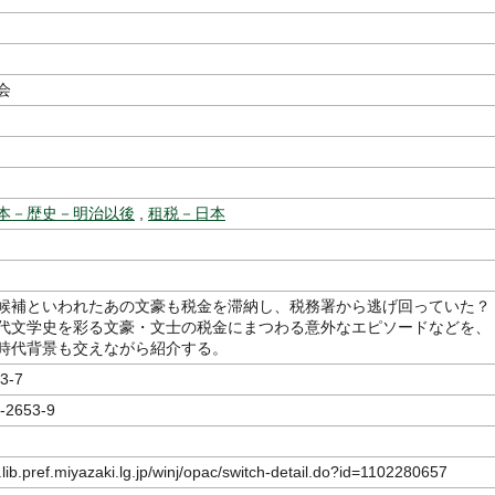
著
会
本－歴史－明治以後
,
租税－日本
候補といわれたあの文豪も税金を滞納し、税務署から逃げ回っていた？
代文学史を彩る文豪・文士の税金にまつわる意外なエピソードなどを、
時代背景も交えながら紹介する。
3-7
-2653-9
.lib.pref.miyazaki.lg.jp/winj/opac/switch-detail.do?id=1102280657