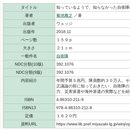
タイトル
知っているようで、知らなかった自衛隊
著者
菊池雅之
／著
出版者
ウェッジ
出版年
2018.11
ページ数
１５９ｐ
大きさ
２１ｃｍ
一般件名
自衛隊
NDC分類(10版)
392.1076
NDC分類(9版)
392.1076
内容紹介
年間予算５兆円。隊員数約３０万人。そ
正議論の前に知っておきたい、自衛隊の
力、災害派遣や海外派遣の実際などを紹
ISBN
4-86310-211-9
ISBN13
978-4-86310-211-8
定価
１６２０円
資料URL
https://www.lib.pref.miyazaki.lg.jp/winj