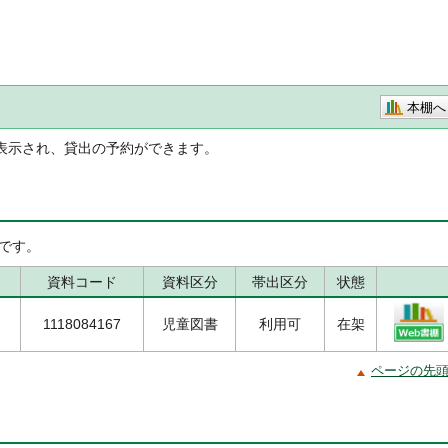
本棚へ
表示され、貸出の予約ができます。
です。
資料コード
資料区分
帯出区分
状態
1118084167
児童図書
利用可
在架
ページの先