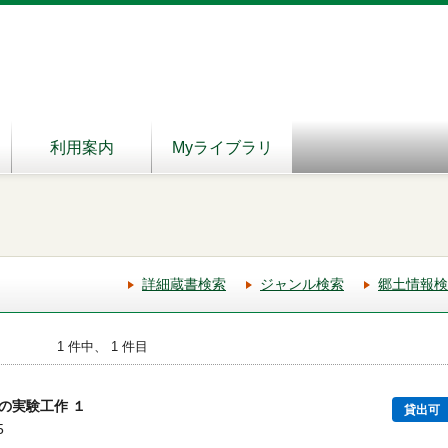
利用案内
Myライブラリ
詳細蔵書検索
ジャンル検索
郷土情報検
1 件中、 1 件目
の実験工作 １
貸出可
5