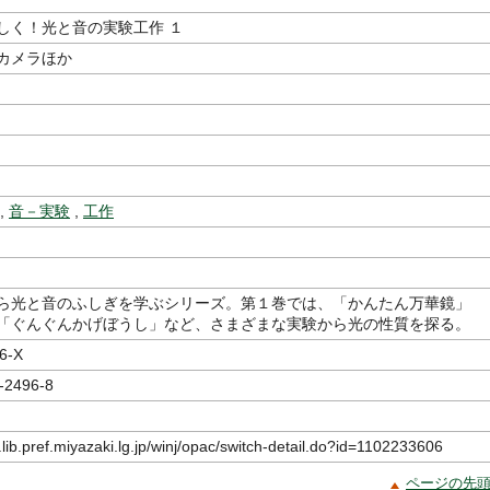
しく！光と音の実験工作 １
カメラほか
,
音－実験
,
工作
ら光と音のふしぎを学ぶシリーズ。第１巻では、「かんたん万華鏡」
「ぐんぐんかげぼうし」など、さまざまな実験から光の性質を探る。
6-X
-2496-8
.lib.pref.miyazaki.lg.jp/winj/opac/switch-detail.do?id=1102233606
ページの先