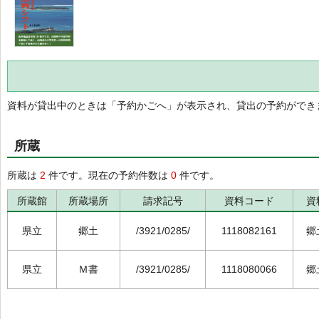
資料が貸出中のときは「予約かごへ」が表示され、貸出の予約ができ
所蔵
所蔵は
2
件です。現在の予約件数は
0
件です。
所蔵館
所蔵場所
請求記号
資料コード
資
県立
郷土
/3921/0285/
1118082161
郷
県立
Ｍ書
/3921/0285/
1118080066
郷