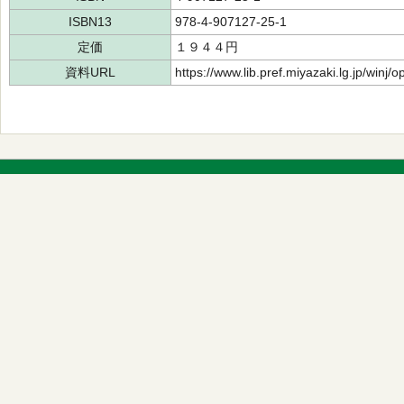
ISBN13
978-4-907127-25-1
定価
１９４４円
資料URL
https://www.lib.pref.miyazaki.lg.jp/winj