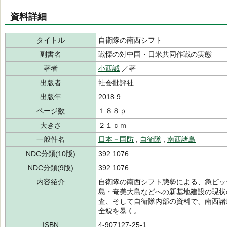
資料詳細
タイトル
自衛隊の南西シフト
副書名
戦慄の対中国・日米共同作戦の実態
著者
小西誠
／著
出版者
社会批評社
出版年
2018.9
ページ数
１８８ｐ
大きさ
２１ｃｍ
一般件名
日本－国防
,
自衛隊
,
南西諸島
NDC分類(10版)
392.1076
NDC分類(9版)
392.1076
内容紹介
自衛隊の南西シフト態勢による、急ピッ
島・奄美大島などへの新基地建設の現状
査、そして自衛隊内部の資料で、南西諸
全貌を暴く。
ISBN
4-907127-25-1