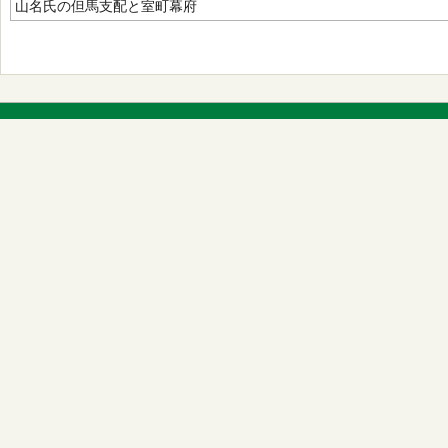
山名氏の但馬支配と室町幕府