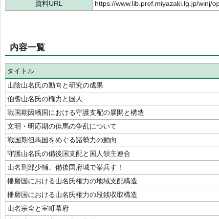
資料URL
https://www.lib.pref.miyazaki.lg.jp/winj
内容一覧
タイトル
山陰山名氏の動向と研究の成果
伯耆山名氏の権力と国人
戦国期因幡国における守護支配の展開と構造
文明・明応期の但馬の争乱について
戦国期但馬国をめぐる諸勢力の動向
守護山名氏の備後国支配と国人領主連合
山名刑部少輔、備後国府城で挙兵す！
播磨国における山名氏権力の地域支配構造
播磨国における山名氏権力の段銭収取構造
山名宗全と室町幕府