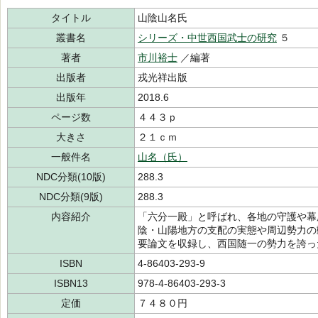
タイトル
山陰山名氏
叢書名
シリーズ・中世西国武士の研究
５
著者
市川裕士
／編著
出版者
戎光祥出版
出版年
2018.6
ページ数
４４３ｐ
大きさ
２１ｃｍ
一般件名
山名（氏）
NDC分類(10版)
288.3
NDC分類(9版)
288.3
内容紹介
「六分一殿」と呼ばれ、各地の守護や幕
陰・山陽地方の支配の実態や周辺勢力の
要論文を収録し、西国随一の勢力を誇っ
ISBN
4-86403-293-9
ISBN13
978-4-86403-293-3
定価
７４８０円