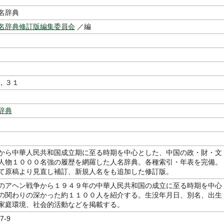
名辞典
名辞典修訂版編集委員会
／編
，３１
辞典
から中華人民共和国成立期に至る時期を中心とした、中国の政・財・文
人物１０００名強の履歴を網羅した人名辞典。各種索引・年表を完備。
て原稿より見直し補訂、新規人名をも追加した修訂版。
のアヘン戦争から１９４９年の中華人民共和国の成立に至る時期を中心
の関わりの深かった約１１００人を紹介する。生没年月日、別名、出生
家庭環境、社会的活動などを掲載する。
7-9