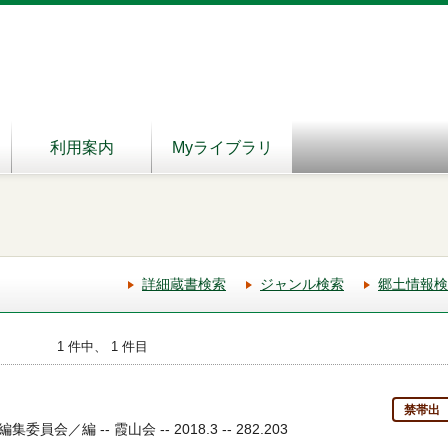
利用案内
Myライブラリ
詳細蔵書検索
ジャンル検索
郷土情報検
1 件中、 1 件目
禁帯出
／編 -- 霞山会 -- 2018.3 -- 282.203