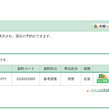
本棚へ
表示され、貸出の予約ができます。
です。
資料コード
資料区分
帯出区分
状態
ｭｳﾃｲ
1119101655
参考調査
持禁
在架
ページの先