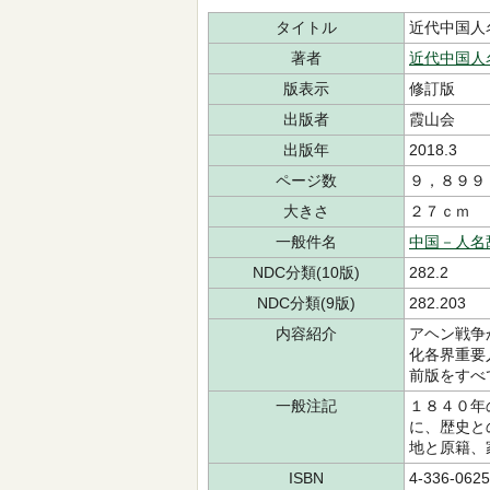
タイトル
近代中国人
著者
近代中国人
版表示
修訂版
出版者
霞山会
出版年
2018.3
ページ数
９，８９９
大きさ
２７ｃｍ
一般件名
中国－人名
NDC分類(10版)
282.2
NDC分類(9版)
282.203
内容紹介
アヘン戦争
化各界重要
前版をすべ
一般注記
１８４０年
に、歴史と
地と原籍、
ISBN
4-336-0625