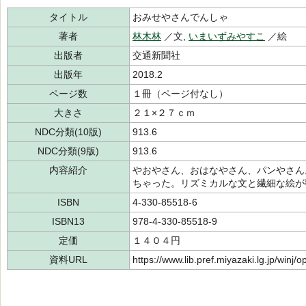
タイトル
おみせやさんでんしゃ
著者
林木林
／文,
いまいずみやすこ
／絵
出版者
交通新聞社
出版年
2018.2
ページ数
１冊（ページ付なし）
大きさ
２１×２７ｃｍ
NDC分類(10版)
913.6
NDC分類(9版)
913.6
内容紹介
やおやさん、おはなやさん、パンやさん
ちゃった。リズミカルな文と繊細な絵が
ISBN
4-330-85518-6
ISBN13
978-4-330-85518-9
定価
１４０４円
資料URL
https://www.lib.pref.miyazaki.lg.jp/winj