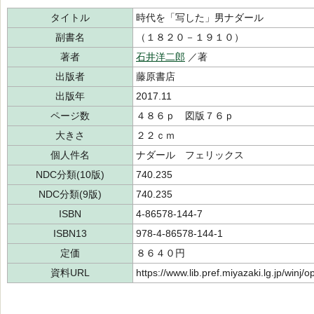
タイトル
時代を「写した」男ナダール
副書名
（１８２０－１９１０）
著者
石井洋二郎
／著
出版者
藤原書店
出版年
2017.11
ページ数
４８６ｐ 図版７６ｐ
大きさ
２２ｃｍ
個人件名
ナダール フェリックス
NDC分類(10版)
740.235
NDC分類(9版)
740.235
ISBN
4-86578-144-7
ISBN13
978-4-86578-144-1
定価
８６４０円
資料URL
https://www.lib.pref.miyazaki.lg.jp/winj