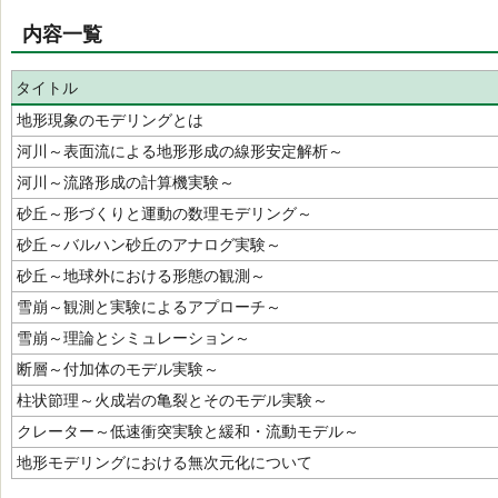
内容一覧
タイトル
地形現象のモデリングとは
河川～表面流による地形形成の線形安定解析～
河川～流路形成の計算機実験～
砂丘～形づくりと運動の数理モデリング～
砂丘～バルハン砂丘のアナログ実験～
砂丘～地球外における形態の観測～
雪崩～観測と実験によるアプローチ～
雪崩～理論とシミュレーション～
断層～付加体のモデル実験～
柱状節理～火成岩の亀裂とそのモデル実験～
クレーター～低速衝突実験と緩和・流動モデル～
地形モデリングにおける無次元化について