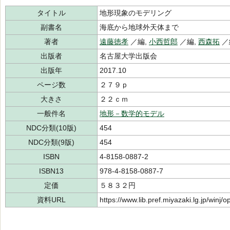
タイトル
地形現象のモデリング
副書名
海底から地球外天体まで
著者
遠藤徳孝
／編,
小西哲郎
／編,
西森拓
／
出版者
名古屋大学出版会
出版年
2017.10
ページ数
２７９ｐ
大きさ
２２ｃｍ
一般件名
地形－数学的モデル
NDC分類(10版)
454
NDC分類(9版)
454
ISBN
4-8158-0887-2
ISBN13
978-4-8158-0887-7
定価
５８３２円
資料URL
https://www.lib.pref.miyazaki.lg.jp/winj