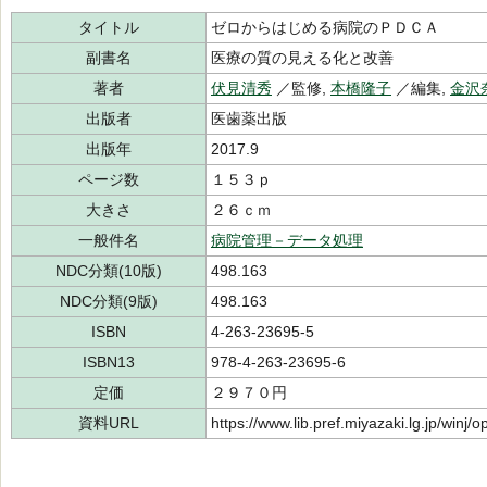
タイトル
ゼロからはじめる病院のＰＤＣＡ
副書名
医療の質の見える化と改善
著者
伏見清秀
／監修,
本橋隆子
／編集,
金沢
出版者
医歯薬出版
出版年
2017.9
ページ数
１５３ｐ
大きさ
２６ｃｍ
一般件名
病院管理－データ処理
NDC分類(10版)
498.163
NDC分類(9版)
498.163
ISBN
4-263-23695-5
ISBN13
978-4-263-23695-6
定価
２９７０円
資料URL
https://www.lib.pref.miyazaki.lg.jp/winj