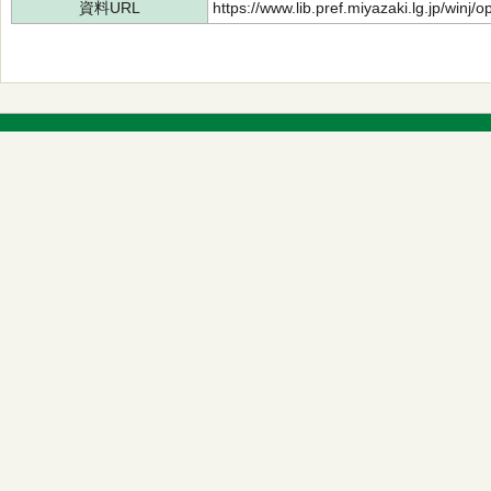
資料URL
https://www.lib.pref.miyazaki.lg.jp/winj