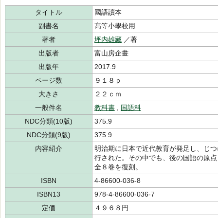
タイトル
國語讀本
副書名
髙等小學校用
著者
坪内雄藏
／著
出版者
富山房企畫
出版年
2017.9
ページ数
９１８ｐ
大きさ
２２ｃｍ
一般件名
教科書
,
国語科
NDC分類(10版)
375.9
NDC分類(9版)
375.9
内容紹介
明治期に日本で近代教育が発足し、じつ
行された。その中でも、後の国語の原点
全８巻を復刻。
ISBN
4-86600-036-8
ISBN13
978-4-86600-036-7
定価
４９６８円