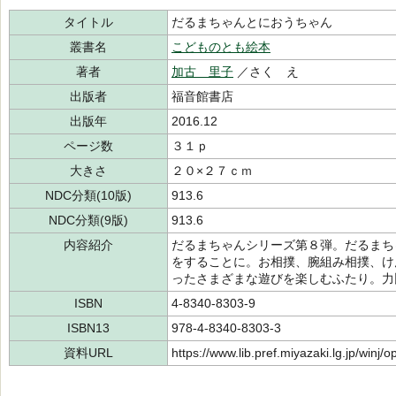
タイトル
だるまちゃんとにおうちゃん
叢書名
こどものとも絵本
著者
加古 里子
／さく え
出版者
福音館書店
出版年
2016.12
ページ数
３１ｐ
大きさ
２０×２７ｃｍ
NDC分類(10版)
913.6
NDC分類(9版)
913.6
内容紹介
だるまちゃんシリーズ第８弾。だるまち
をすることに。お相撲、腕組み相撲、け
ったさまざまな遊びを楽しむふたり。力
ISBN
4-8340-8303-9
ISBN13
978-4-8340-8303-3
資料URL
https://www.lib.pref.miyazaki.lg.jp/winj