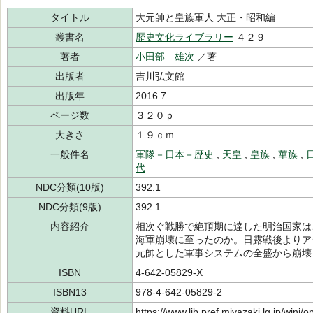
タイトル
大元帥と皇族軍人 大正・昭和編
叢書名
歴史文化ライブラリー
４２９
著者
小田部 雄次
／著
出版者
吉川弘文館
出版年
2016.7
ページ数
３２０ｐ
大きさ
１９ｃｍ
一般件名
軍隊－日本－歴史
,
天皇
,
皇族
,
華族
,
代
NDC分類(10版)
392.1
NDC分類(9版)
392.1
内容紹介
相次ぐ戦勝で絶頂期に達した明治国家は
海軍崩壊に至ったのか。日露戦後よりア
元帥とした軍事システムの全盛から崩壊
ISBN
4-642-05829-X
ISBN13
978-4-642-05829-2
資料URL
https://www.lib.pref.miyazaki.lg.jp/winj