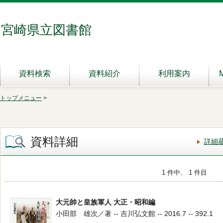
宮崎県立図書館
資料検索
資料紹介
利用案内
トップメニュー
>
資料詳細
詳細
1 件中、 1 件目
大元帥と皇族軍人 大正・昭和編
小田部 雄次／著 -- 吉川弘文館 -- 2016.7 -- 392.1